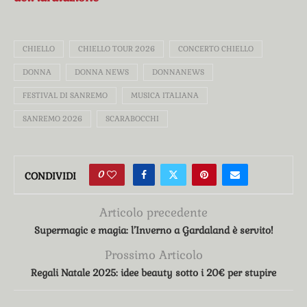
CHIELLO
CHIELLO TOUR 2026
CONCERTO CHIELLO
DONNA
DONNA NEWS
DONNANEWS
FESTIVAL DI SANREMO
MUSICA ITALIANA
SANREMO 2026
SCARABOCCHI
0
CONDIVIDI
Articolo precedente
Supermagic e magia: l’Inverno a Gardaland è servito!
Prossimo Articolo
Regali Natale 2025: idee beauty sotto i 20€ per stupire