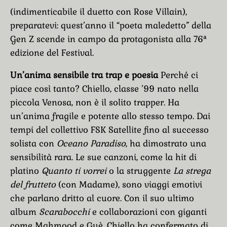
(indimenticabile il duetto con Rose Villain),
preparatevi: quest’anno il “poeta maledetto” della
Gen Z scende in campo da protagonista alla 76ª
edizione del Festival.
Un’anima sensibile tra trap e poesia
Perché ci
piace così tanto? Chiello, classe ’99 nato nella
piccola Venosa, non è il solito trapper. Ha
un’anima fragile e potente allo stesso tempo. Dai
tempi del collettivo FSK Satellite fino al successo
solista con
Oceano Paradiso
, ha dimostrato una
sensibilità rara. Le sue canzoni, come la hit di
platino
Quanto ti vorrei
o la struggente
La strega
del frutteto
(con Madame), sono viaggi emotivi
che parlano dritto al cuore. Con il suo ultimo
album
Scarabocchi
e collaborazioni con giganti
come Mahmood e Guè, Chiello ha confermato di