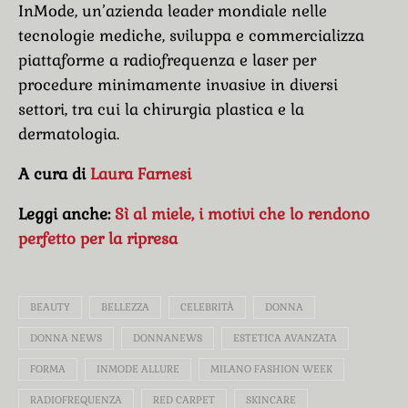
InMode, un’azienda leader mondiale nelle
tecnologie mediche, sviluppa e commercializza
piattaforme a radiofrequenza e laser per
procedure minimamente invasive in diversi
settori, tra cui la chirurgia plastica e la
dermatologia.
A cura di
Laura Farnesi
Leggi anche:
Sì al miele, i motivi che lo rendono
perfetto per la ripresa
BEAUTY
BELLEZZA
CELEBRITÀ
DONNA
DONNA NEWS
DONNANEWS
ESTETICA AVANZATA
FORMA
INMODE ALLURE
MILANO FASHION WEEK
RADIOFREQUENZA
RED CARPET
SKINCARE