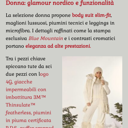
Donna: glamour nordico e funzionalità
La selezione donna propone
body suit slim-fit
,
maglioni lussuosi, piumini tecnici e leggings in
microfibra. I dettagli raffinati come la stampa
esclusiva
Blue Mountain
e i contrasti cromatici
portano
eleganza ad alte prestazioni
.
Tra i pezzi chiave
spiccano tute da sci
due pezzi con l
ogo
4G, giacche
impermeabili con
imbottitura 3M™
Thinsulate™
featherless, piumini
in piuma certificata
R.D.S., puffer cropped