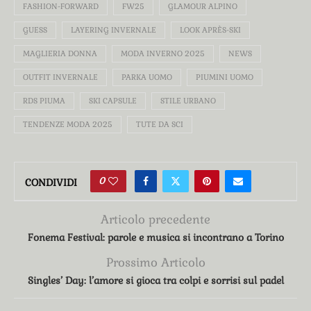
FASHION-FORWARD
FW25
GLAMOUR ALPINO
GUESS
LAYERING INVERNALE
LOOK APRÈS-SKI
MAGLIERIA DONNA
MODA INVERNO 2025
NEWS
OUTFIT INVERNALE
PARKA UOMO
PIUMINI UOMO
RDS PIUMA
SKI CAPSULE
STILE URBANO
TENDENZE MODA 2025
TUTE DA SCI
0
CONDIVIDI
Articolo precedente
Fonema Festival: parole e musica si incontrano a Torino
Prossimo Articolo
Singles’ Day: l’amore si gioca tra colpi e sorrisi sul padel