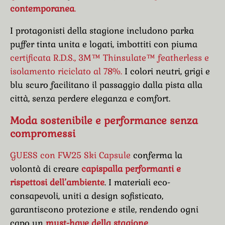
contemporanea
.
I protagonisti della stagione includono parka
puffer tinta unita e logati, imbottiti con piuma
certificata R.D.S., 3M™ Thinsulate™ featherless e
isolamento riciclato al 78%.
I colori neutri, grigi e
blu scuro facilitano il passaggio dalla pista alla
città, senza perdere eleganza e comfort.
Moda sostenibile e performance senza
compromessi
GUESS con FW25 Ski Capsule
conferma la
volontà di creare
capispalla performanti e
rispettosi dell’ambiente
. I materiali eco-
consapevoli, uniti a design sofisticato,
garantiscono protezione e stile, rendendo ogni
capo un
must-have della stagione
.