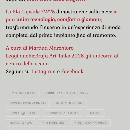
La Ski Capsule FW25
dimostra che sulla neve
si
può
unire tecnologia, comfort e glamour
,
trasformando l’inverno in un’esperienza di moda
completa, dal primo impianto fino al tramonto.
A cura di Martina Marchioro
Leggi anche:Brafa Art Talks 2026 gli unicorni al
centro della scena
Seguici su
Instagram
e
Facebook
3M THINSULATE
ABBIGLIAMENTO TECNICO
ACCESSORI INVERNALI
BLUE MOUNTAIN
CAPI HIGH-TECH
CAPISPALLA DONNA
DONNA
DONNANEWS
ECO-FRIENDLY
ELEGANZA EN PISTE