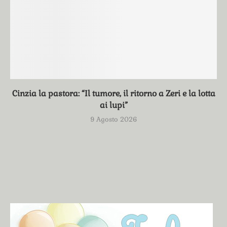
Cinzia la pastora: “Il tumore, il ritorno a Zeri e la lotta
ai lupi”
9 Agosto 2026