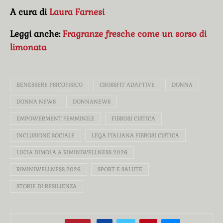
A cura di
Laura Farnesi
Leggi anche:
Fragranze fresche come un sorso di
limonata
BENESSERE PSICOFISICO
CROSSFIT ADAPTIVE
DONNA
DONNA NEWS
DONNANEWS
EMPOWERMENT FEMMINILE
FIBROSI CISTICA
INCLUSIONE SOCIALE
LEGA ITALIANA FIBROSI CISTICA
LUCIA DIMOLA A RIMINIWELLNESS 2026
RIMINIWELLNESS 2026
SPORT E SALUTE
STORIE DI RESILIENZA