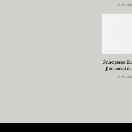
6 Agos
Principessa Eu
foto social del
6 Agos