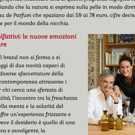
ciando che la natura si esprima sulla pelle in modo diret
au de Parfum che spaziano dai 59 ai 78 euro, cifre dec
e per il mondo della nicchia.
lfattivi: le nuove emozioni
are
l brand non si ferma e si
oggi di due novità capaci di
diverse sfaccettature della
contemporanea attraverso i
r chi cerca una sferzata di
alità, l’incontro tra la freschezza
lla menta e la solarità del
fre un’esperienza frizzante e
vece il desiderio è quello di una
ca e avvolgente, la