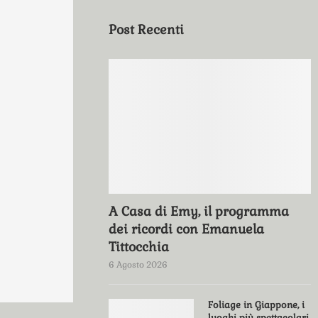
Post Recenti
A Casa di Emy, il programma
dei ricordi con Emanuela
Tittocchia
6 Agosto 2026
Foliage in Giappone, i
luoghi più spettacolari