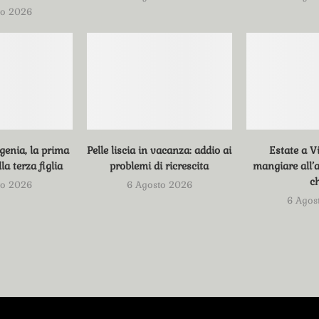
to 2026
genia, la prima
Pelle liscia in vacanza: addio ai
Estate a V
la terza figlia
problemi di ricrescita
mangiare all’a
c
to 2026
6 Agosto 2026
6 Agos