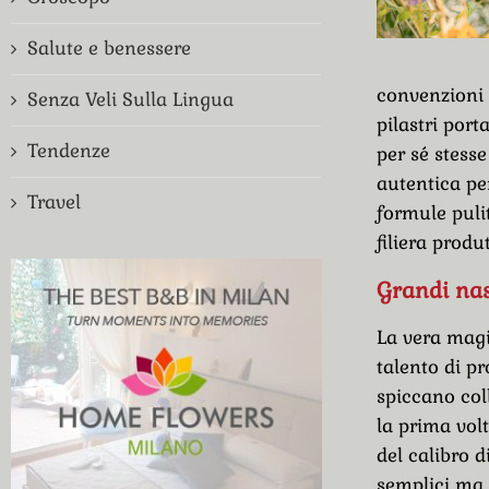
Salute e benessere
convenzioni c
Senza Veli Sulla Lingua
pilastri port
Tendenze
per sé stess
autentica per
Travel
formule puli
filiera produ
Grandi nas
La vera magia
talento di p
spiccano col
la prima volt
del calibro 
semplici ma 