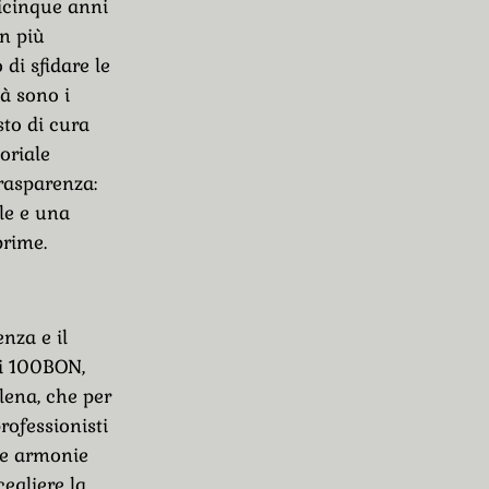
icinque anni
on più
 di sfidare le
tà sono i
sto di cura
oriale
trasparenza:
le e una
prime.
nza e il
di 100BON,
lena, che per
rofessionisti
re armonie
egliere la