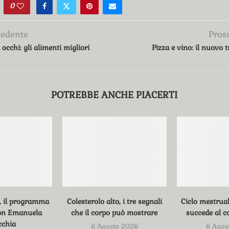
0
cedente
Pros
occhi: gli alimenti migliori
Pizza e vino: il nuovo 
POTREBBE ANCHE PIACERTI
, il programma
Colesterolo alto, i tre segnali
Ciclo mestrual
con Emanuela
che il corpo può mostrare
succede al c
cchia
6 Agosto 2026
6 Agos