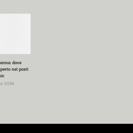
ienna: dove
perto nei posti
hic
to 2026