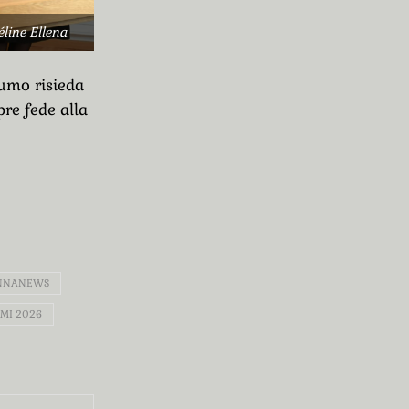
line Ellena
umo risieda
re fede alla
NNANEWS
MI 2026