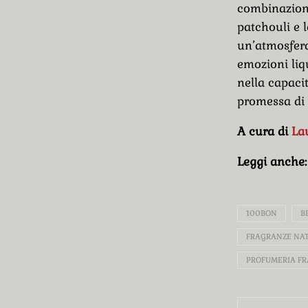
combinazione
patchouli e 
un’atmosfera 
emozioni liq
nella capaci
promessa di 
A cura di
La
Leggi anche
100BON
B
FRAGRANZE NAT
PROFUMERIA FR