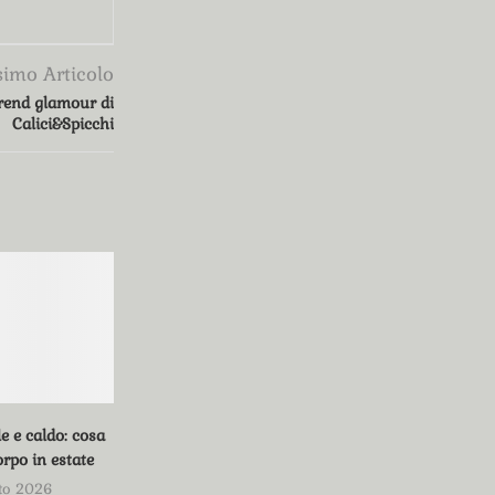
simo Articolo
trend glamour di
Calici&Spicchi
e e caldo: cosa
orpo in estate
to 2026