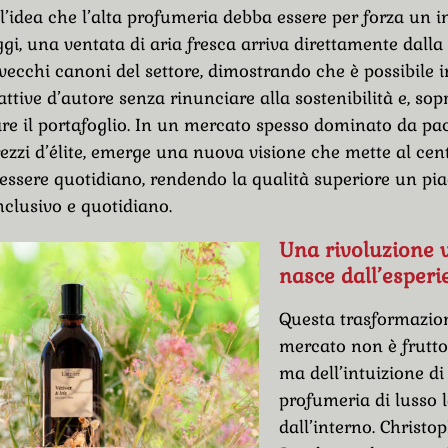
l’idea che l’alta profumeria debba essere per forza un 
ggi, una ventata di aria fresca arriva direttamente dalla
 vecchi canoni del settore, dimostrando che è possibile 
attive d’autore senza rinunciare alla sostenibilità e, sopr
re il portafoglio. In un mercato spesso dominato da p
rezzi d’élite, emerge una nuova visione che mette al cen
nessere quotidiano, rendendo la qualità superiore un pi
nclusivo e quotidiano.
Una rivoluzione 
nasce dall’esperi
Questa trasformazio
mercato non è frutto
ma dell’intuizione di 
profumeria di lusso 
dall’interno. Christo