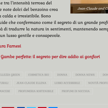
 tra l’intensità terrosa del
Jean-Claude and Cé
le note dolci del benzoino crea
calda e irresistibile. Sono
uide che confermano come il segreto di un grande prof
tà di tradurre la natura in sentimenti, mantenendo semp
un lusso gentile e consapevole.
ura Farnesi
:
Gambe perfette: il segreto per dire addio ai gonfiori
ELLEZZA GREEN
COSMETICA BIO
DONNA
DONNA NEWS
DO
URALI
JEAN-CLAUDE ELLENA
LUSSO ACCESSIBILE
NOVITÀ PROFU
ANCESE
PROFUMERIA SOSTENIBILE
PROFUMI DI NICCHIA