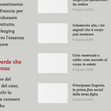
investimento
da vedere
6 Agosto 2026
 Francia per
indossare
attutto,
Colesterolo alto, i tre
segnali che il corpo
ackaging
può mostrare
tro l’essenza
6 Agosto 2026
acere
Ciclo mestruale e
caldo: cosa succede al
verde che
corpo in estate
enza
6 Agosto 2026
ne del
 del caso,
Principessa Eugenia,
la prima foto social
chi la
della terza figlia
la conosce
6 Agosto 2026
phe