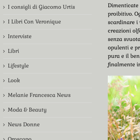
Dimenticate 
I consigli di Giacomo Urtis
proibitivo. O
I Libri Con Veronique
scardinare i
creazioni olf
Interviste
senza svuota
opulenti e p
Libri
pura e il be
finalmente i
Lifestyle
Look
Melanie Francesca News
Moda & Beauty
News Donne
Oroscopo