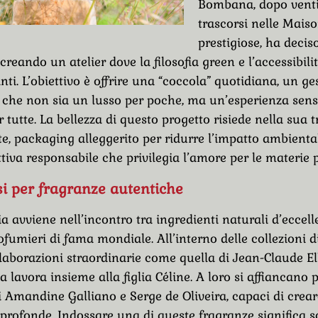
Bombana, dopo vent
trascorsi nelle Mais
prestigiose, ha deciso
reando un atelier dove la filosofia green e l’accessibili
anti. L’obiettivo è offrire una “coccola” quotidiana, un ge
e che non sia un lusso per poche, ma un’esperienza sens
 tutte. La bellezza di questo progetto risiede nella sua 
te, packaging alleggerito per ridurre l’impatto ambienta
ttiva responsabile che privilegia l’amore per le materie 
i per fragranze autentiche
 avviene nell’incontro tra ingredienti naturali d’eccelle
rofumieri di fama mondiale. All’interno delle collezioni 
laborazioni straordinarie come quella di Jean-Claude El
a lavora insieme alla figlia Céline. A loro si affiancano p
di Amandine Galliano e Serge de Oliveira, capaci di crea
profonde. Indossare una di queste fragranze significa sc