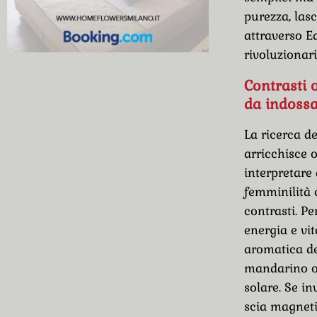
purezza, las
attraverso E
rivoluzionari
Contrasti o
da indoss
La ricerca de
arricchisce 
interpretare 
femminilità 
contrasti. Pe
energia e vit
aromatica de
mandarino of
solare. Se in
scia magneti