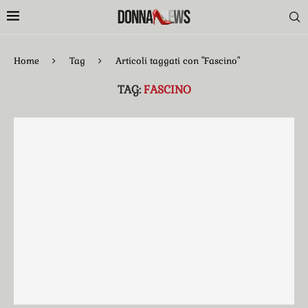
Home
Tag
Articoli taggati con "Fascino"
TAG:
FASCINO