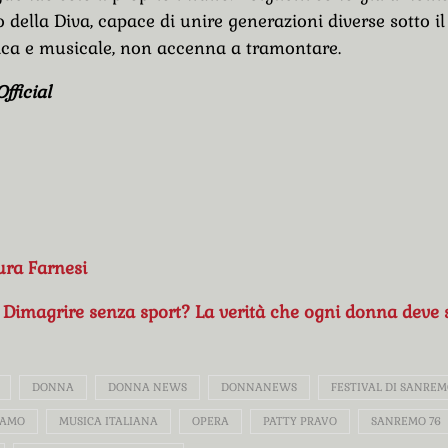
o della Diva, capace di unire generazioni diverse sotto i
tica e musicale, non accenna a tramontare.
fficial
ura Farnesi
:
Dimagrire senza sport? La verità che ogni donna deve 
DONNA
DONNA NEWS
DONNANEWS
FESTIVAL DI SANREM
CAMO
MUSICA ITALIANA
OPERA
PATTY PRAVO
SANREMO 76