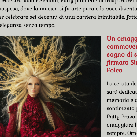
 Maestro Valter Sivilotti, Patty promette di trasportarci
ospesa, dove la musica si fa arte pura e la voce diventa
 celebrare sei decenni di una carriera inimitabile, fatt
’eleganza senza tempo.
Un omagg
commovent
sogno di s
firmato S
Folco
La serata de
sarà dedicat
memoria e a
sentimento 
Patty Pravo 
omaggiare l
sempre, Orn