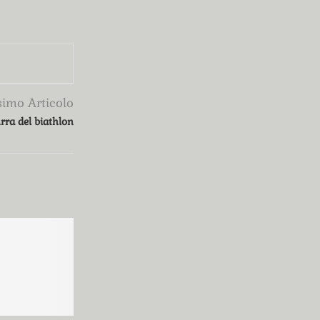
simo Articolo
urra del biathlon