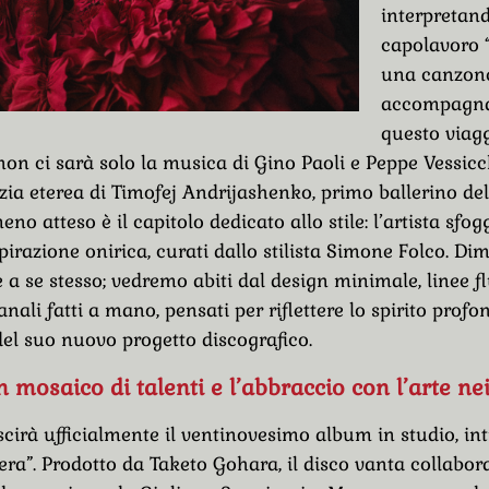
interpretand
capolavoro “
una canzone
accompagna
questo viag
on ci sarà solo la musica di Gino Paoli e Peppe Vessic
zia eterea di Timofej Andrijashenko, primo ballerino del
no atteso è il capitolo dedicato allo stile: l’artista sfo
pirazione onirica, curati dallo stilista Simone Folco. Di
e a se stesso; vedremo abiti dal design minimale, linee f
anali fatti a mano, pensati per riflettere lo spirito profo
del suo nuovo progetto discografico.
n mosaico di talenti e l’abbraccio con l’arte ne
cirà ufficialmente il ventinovesimo album in studio, int
ra”. Prodotto da Taketo Gohara, il disco vanta collabor