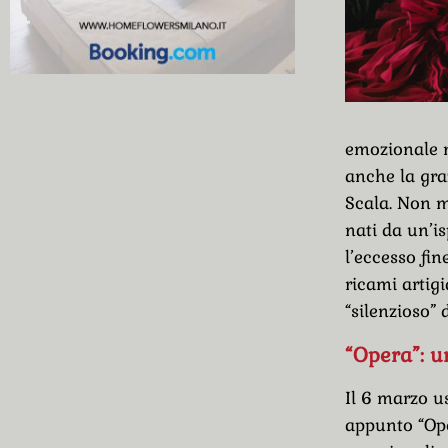
emozionale n
anche la gra
Scala. Non me
nati da un’is
l’eccesso fin
ricami artigi
“silenzioso” 
“Opera”: u
Il 6 marzo us
appunto “Ope