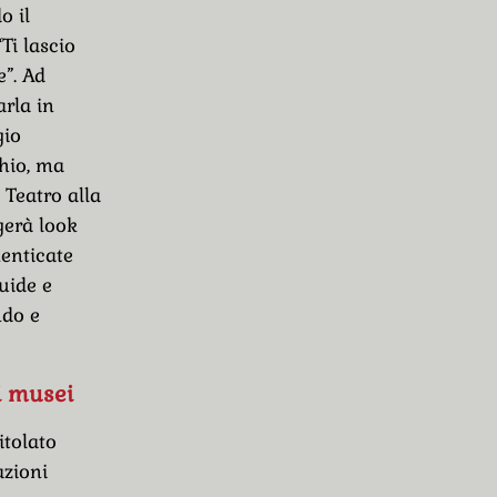
o il
Ti lascio
”. Ad
rla in
gio
chio, ma
 Teatro alla
ggerà look
menticate
luide e
ndo e
i musei
itolato
azioni