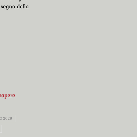
l segno della
sapere
O 2026