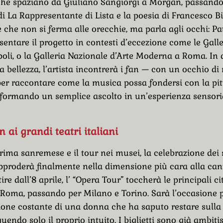
che spaziano da Giuliano Sangiorgi a Morgan, passando
 di La Rappresentante di Lista e la poesia di Francesco B
 che non si ferma alle orecchie, ma parla agli occhi: Pat
sentare il progetto in contesti d’eccezione come le Galler
oli, o la Galleria Nazionale d’Arte Moderna a Roma. In 
a bellezza, l’artista incontrerà i fan — con un occhio di
per raccontare come la musica possa fondersi con la pitt
sformando un semplice ascolto in un’esperienza sensori
n ai grandi teatri italiani
rima sanremese e il tour nei musei, la celebrazione dei
approderà finalmente nella dimensione più cara alla cant
ire dall’8 aprile, l’ “Opera Tour” toccherà le principali cit
 Roma, passando per Milano e Torino. Sarà l’occasione p
zione costante di una donna che ha saputo restare sulla
uendo solo il proprio intuito. I biglietti sono già ambiti