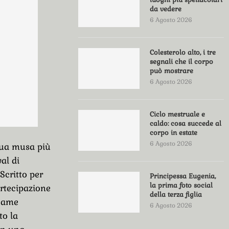
da vedere
6 Agosto 2026
Colesterolo alto, i tre
segnali che il corpo
può mostrare
6 Agosto 2026
Ciclo mestruale e
caldo: cosa succede al
corpo in estate
6 Agosto 2026
sua musa più
al di
Scritto per
Principessa Eugenia,
la prima foto social
rtecipazione
della terza figlia
egame
6 Agosto 2026
to la