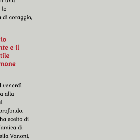
 in una
 lo
a di coraggio,
io
e e il
tile
imone
l venerdì
a alla
l
profondo.
ha scelto di
’amica di
ella Vanoni,