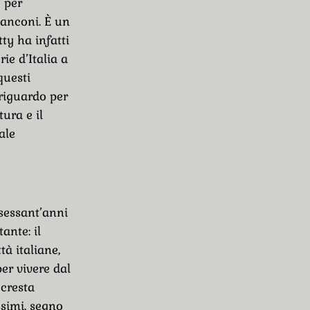
 per
ianconi. È un
ty ha infatti
ie d’Italia a
questi
 riguardo per
ura e il
ale
 sessant’anni
ante: il
tà italiane,
er vivere dal
 cresta
ssimi, segno