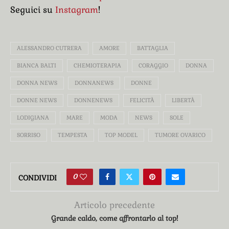
Seguici su
Instagram
!
ALESSANDRO CUTRERA
AMORE
BATTAGLIA
BIANCA BALTI
CHEMIOTERAPIA
CORAGGIO
DONNA
DONNA NEWS
DONNANEWS
DONNE
DONNE NEWS
DONNENEWS
FELICITÀ
LIBERTÀ
LODIGIANA
MARE
MODA
NEWS
SOLE
SORRISO
TEMPESTA
TOP MODEL
TUMORE OVARICO
0
CONDIVIDI
Articolo precedente
Grande caldo, come affrontarlo al top!