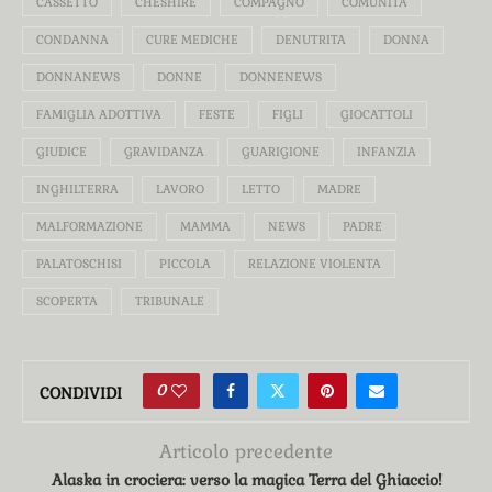
CASSETTO
CHESHIRE
COMPAGNO
COMUNITÀ
CONDANNA
CURE MEDICHE
DENUTRITA
DONNA
DONNANEWS
DONNE
DONNENEWS
FAMIGLIA ADOTTIVA
FESTE
FIGLI
GIOCATTOLI
GIUDICE
GRAVIDANZA
GUARIGIONE
INFANZIA
INGHILTERRA
LAVORO
LETTO
MADRE
MALFORMAZIONE
MAMMA
NEWS
PADRE
PALATOSCHISI
PICCOLA
RELAZIONE VIOLENTA
SCOPERTA
TRIBUNALE
0
CONDIVIDI
Articolo precedente
Alaska in crociera: verso la magica Terra del Ghiaccio!