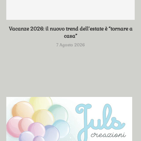
Vacanze 2026: il nuovo trend dell’estate è “tornare a
casa”
7 Agosto 2026