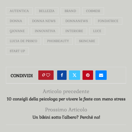
AUTENTICA
BELLEZZA
BRAND
COSMESI
DONNA
DONNA NEWS
DONNANEWS
FONDATRICE
GIOVANE
INNOVATIVA
INTERIORE
LUCE
LUCIA DE PRISCO
PHOSBEAUTY
SKINCARE
START UP
0
CONDIVIDI
Articolo precedente
10 consigli della psicologa per vivere le feste con meno stress
Prossimo Articolo
Un bikini sotto l’albero? Perché no!