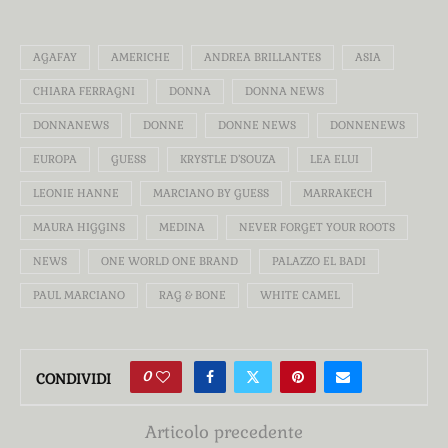
AGAFAY
AMERICHE
ANDREA BRILLANTES
ASIA
CHIARA FERRAGNI
DONNA
DONNA NEWS
DONNANEWS
DONNE
DONNE NEWS
DONNENEWS
EUROPA
GUESS
KRYSTLE D’SOUZA
LEA ELUI
LEONIE HANNE
MARCIANO BY GUESS
MARRAKECH
MAURA HIGGINS
MEDINA
NEVER FORGET YOUR ROOTS
NEWS
ONE WORLD ONE BRAND
PALAZZO EL BADI
PAUL MARCIANO
RAG & BONE
WHITE CAMEL
0
CONDIVIDI
Articolo precedente