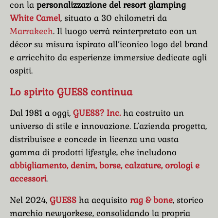
con la
personalizzazione del resort glamping
White Camel
, situato a 30 chilometri da
Marrakech
. Il luogo verrà reinterpretato con un
décor su misura ispirato all’iconico logo del brand
e arricchito da esperienze immersive dedicate agli
ospiti.
Lo spirito
GUESS
continua
Dal 1981 a oggi,
GUESS? Inc.
ha costruito un
universo di stile e innovazione. L’azienda progetta,
distribuisce e concede in licenza una vasta
gamma di prodotti lifestyle, che includono
abbigliamento, denim, borse, calzature, orologi e
accessori
.
Nel 2024,
GUESS
ha acquisito
rag & bone
, storico
marchio newyorkese, consolidando la propria