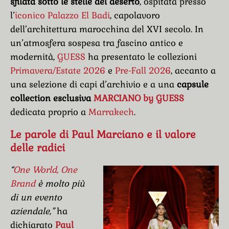
sfilata sotto le stelle del deserto
, ospitata presso
l’
iconico Palazzo El Badi
, capolavoro
dell’architettura marocchina del XVI secolo. In
un’atmosfera sospesa tra fascino antico e
modernità,
GUESS
ha presentato le collezioni
Primavera/Estate 2026
e
Pre-Fall 2026
, accanto a
una selezione di capi d’archivio e a una
capsule
collection esclusiva
MARCIANO by GUESS
dedicata proprio a
Marrakech
.
Le parole di
Paul Marciano
e il valore
delle radici
“
One World, One
Brand
è molto più
di un evento
aziendale,”
ha
dichiarato
Paul