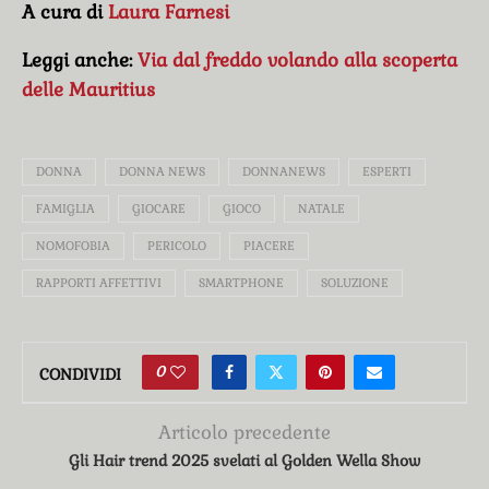
A cura di
Laura Farnesi
Leggi anche:
Via dal freddo volando alla scoperta
delle Mauritius
DONNA
DONNA NEWS
DONNANEWS
ESPERTI
FAMIGLIA
GIOCARE
GIOCO
NATALE
NOMOFOBIA
PERICOLO
PIACERE
RAPPORTI AFFETTIVI
SMARTPHONE
SOLUZIONE
0
CONDIVIDI
Articolo precedente
Gli Hair trend 2025 svelati al Golden Wella Show