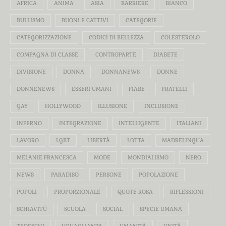
AFRICA
ANIMA
ASIA
BARRIERE
BIANCO
BULLISMO
BUONI E CATTIVI
CATEGORIE
CATEGORIZZAZIONE
CODICI DI BELLEZZA
COLESTEROLO
COMPAGNA DI CLASSE
CONTROPARTE
DIABETE
DIVISIONE
DONNA
DONNANEWS
DONNE
DONNENEWS
ESSERI UMANI
FIABE
FRATELLI
GAY
HOLLYWOOD
ILLUSIONE
INCLUSIONE
INFERNO
INTEGRAZIONE
INTELLIGENTE
ITALIANI
LAVORO
LGBT
LIBERTÀ
LOTTA
MADRELINGUA
MELANIE FRANCESCA
MODE
MONDIALISMO
NERO
NEWS
PARADISO
PERSONE
POPOLAZIONE
POPOLI
PROPORZIONALE
QUOTE ROSA
RIFLESSIONI
SCHIAVITÙ
SCUOLA
SOCIAL
SPECIE UMANA