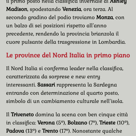
il primo posto nella classifica invernale di
Ashley
Madison
, spodestando
Venezia
, ora terza. Al
secondo gradino del podio troviamo
Monza
, con
un balzo di sei posizioni rispetto all’anno
precedente, rendendo la provincia brianzola il
cuore pulsante della trasgressione in Lombardia.
Le province del Nord Italia in primo piano
Il Nord Italia si conferma leader nella classifica,
caratterizzata da sorprese e new entry
interessanti.
Sassari
rappresenta la Sardegna
entrando con determinazione al quarto posto,
simbolo di un cambiamento culturale nell’isola.
Il
Triveneto
domina la scena con ben cinque città
in classifica:
Verona
(5°),
Bolzano
(7°),
Trieste
(10°),
Padova
(13°) e
Trento
(17°). Nonostante qualche