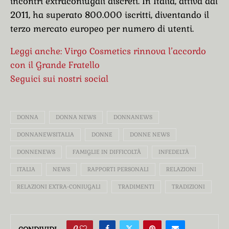
incontri extraconiugali discreti. In Italia, attiva dal
2011, ha superato 800.000 iscritti, diventando il
terzo mercato europeo per numero di utenti.
Leggi anche: Virgo Cosmetics rinnova l’accordo
con il Grande Fratello
Seguici sui nostri social
DONNA
DONNA NEWS
DONNANEWS
DONNANEWSITALIA
DONNE
DONNE NEWS
DONNENEWS
FAMIGLIE IN DIFFICOLTÀ
INFEDELTÀ
ITALIA
NEWS
RAPPORTI PERSONALI
RELAZIONI
RELAZIONI EXTRA-CONIUGALI
TRADIMENTI
TRADIZIONI
0