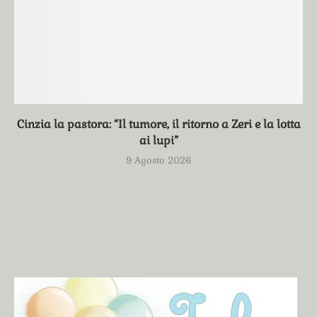
Cinzia la pastora: “Il tumore, il ritorno a Zeri e la lotta
ai lupi”
9 Agosto 2026