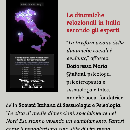
Le dinamiche
relazionali in Italia
secondo gli esperti
“
La trasformazione delle
dinamiche sociali è
evidente
,” afferma
Dottoressa Marta
Giuliani
, psicologa,
Trasgressione
psicoterapeuta e
all’italiana
sessuologa clinica,
nonché socia fondatrice
della
Società Italiana di Sessuologia e Psicologia
.
“
Le città di medie dimensioni, specialmente nel
Nord Est, stanno vivendo un cambiamento. Fattori
come il pendolarismo, uno stile di vita meno